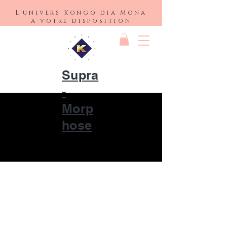
L'univers Kongo dia Mona
a votre disposition
Supra
-
Morp
Supra-Morphose,
hose
l'art de l'eveil sacre