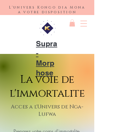
L'univers Kongo dia Mona
a votre disposition
Supra
-
Morp
hose
La voie de
l'immortalite
Acces a l'Univers de Nga-
Lufwa
Preparez votre corps d'immortalite