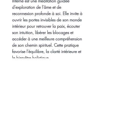
Interne
 est une méditation guidée 
d’exploration de l’âme et de 
reconnexion profonde à soi. Elle invite à 
ouvrir les portes invisibles de son monde 
intérieur pour retrouver la paix, écouter 
son intuition, libérer les blocages et 
accéder à une meilleure compréhension 
de son chemin spirituel. Cette pratique 
favorise l’équilibre, la clarté intérieure et 
le bien-être holistique.
Articles
similaires